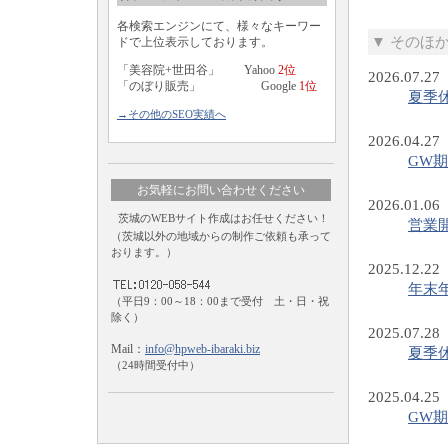
各検索エンジンにて、様々なキーワー
▼ そのほ
ドで上位表示しております。
「美容院+世田谷」 Yahoo
2位
2026.07.27
「のぼり販売」 Google
1位
夏季
→その他のSEO実績へ
2026.04.27
GW
お気軽にお問い合わせください
2026.01.06
茨城のWEBサイト作成はお任せください！
営業
（茨城以外の地域からの制作ご依頼も承って
おります。）
2025.12.22
年末
（平日9：00～18：00まで受付 土・日・祝
除く）
2025.07.28
Mail：
info@hpweb-ibaraki.biz
夏季
（24時間受付中）
2025.04.25
GW