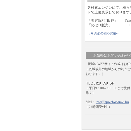
各検索エンジンにて、様々
ドで上位表示しております
「美容院+世田谷」 Yaho
「のぼり販売」 Goo
→その他のSEO実績へ
お気軽にお問い合わせ
茨城のWEBサイト作成はお任
（茨城以外の地域からの制作ご
おります。）
（平日9：00～18：00まで受
除く）
Mail：
info@hpweb-ibaraki.biz
（24時間受付中）