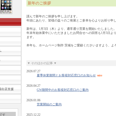
新年のご挨拶
謹んで新年のご挨拶を申し上げます。
年頭にあたり、皆様の益々のご発展とご多幸を心よりお祈り申
新年は、1月5日（木）より、通常通り営業を開始いたしました
年末年始休業中にいただきましたお問合せへの回答も1月5日よ
ます。
本年も、ホームページ制作 茨城をご愛顧くださいますよう、よ
ム
)
▼ そのほかの記事 ▼
2026.07.27
夏季休業期間とお客様対応窓口のお知らせ
2026.04.27
市場出店支援
GW期間中のお客様対応窓口のご案内
2026.01.06
営業開始のご案内
です
2025.12.22