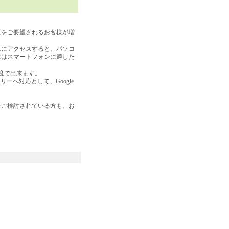
？
更をご要望されるお客様が増
Lにアクセスすると、パソコ
にはスマートフォンに適した
度で出来ます。
ーへ対応として、Google
をご検討されている方も、お