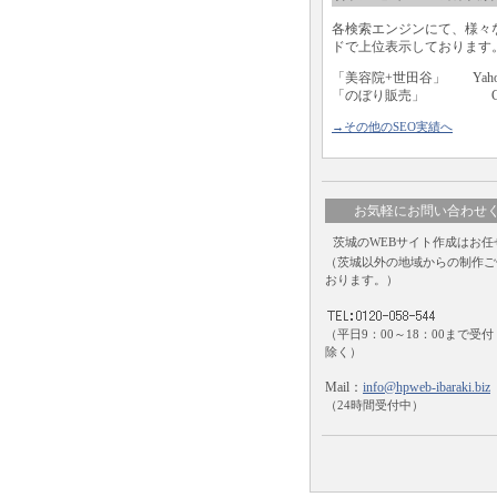
各検索エンジンにて、様々
ドで上位表示しております
「美容院+世田谷」 Yaho
「のぼり販売」 Goo
→その他のSEO実績へ
お気軽にお問い合わせ
茨城のWEBサイト作成はお任
（茨城以外の地域からの制作ご
おります。）
（平日9：00～18：00まで受
除く）
Mail：
info@hpweb-ibaraki.biz
（24時間受付中）