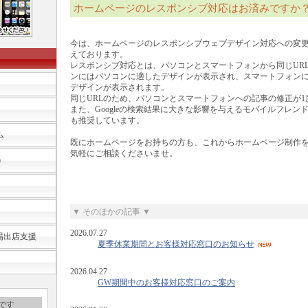
ホームページのレスポンシブ対応はお済みですか
今は、ホームページのレスポンシブウェブデザイン対応への変
えております。
レスポンシブ対応とは、パソコンとスマートフォンから同じUR
ンにはパソコンに適したデザインが表示され、スマートフォン
デザインが表示されます。
同じURLのため、パソコンとスマートフォンへの記事の修正が1
また、Googleの検索結果に大きな影響を与えるモバイルフレンドリ
も推奨しています。
ム
既にホームページをお持ちの方も、これからホームページ制作
気軽にご相談くださいませ。
)
▼ そのほかの記事 ▼
2026.07.27
市場出店支援
夏季休業期間とお客様対応窓口のお知らせ
2026.04.27
GW期間中のお客様対応窓口のご案内
です