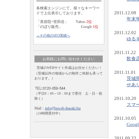
各検索エンジンにて、様々なキーワー
2011.12.08
ドで上位表示しております。
年末
「美容院+世田谷」 Yahoo
2位
「のぼり販売」 Google
1位
2011.12.02
→その他のSEO実績へ
ゆる
2011.11.22
飲食
お気軽にお問い合わせください
茨城のWEBサイト作成はお任せください！
2011.11.01
（茨城以外の地域からの制作ご依頼も承って
茨城
おります。）
せあ
（平日9：00～18：00まで受付 土・日・祝
2011.10.20
除く）
スマ
Mail：
info@hpweb-ibaraki.biz
（24時間受付中）
2011.10.05
Goo
2011.09.22